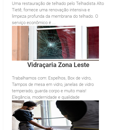
Uma restauração de telhado pelo Telhadista Alto
Tietê, fornece uma renovação intensiva e
limpeza profunda da membrana do telhado. O
serviço econômico é ...
Vidraçaria Zona Leste
Trabalhamos com: Espelhos, Box de vidro,
Tampos de mesa em vidro, janelas de vidro
temperado, guarda corpo e muito mais!
Elegância, modernidade e qualidade