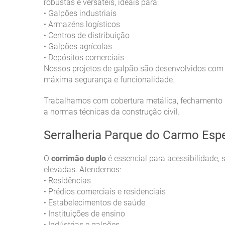
robustas e versáteis, ideais para:
Galpões industriais
•
Armazéns logísticos
•
Centros de distribuição
•
Galpões agrícolas
•
Depósitos comerciais
•
Nossos projetos de galpão são desenvolvidos com 
máxima segurança e funcionalidade.
Trabalhamos com cobertura metálica, fechamento la
a normas técnicas da construção civil.
Serralheria Parque do Carmo Esp
O
corrimão duplo
é essencial para acessibilidade,
elevadas. Atendemos:
Residências
•
Prédios comerciais e residenciais
•
Estabelecimentos de saúde
•
Instituições de ensino
•
Indústrias e galpões