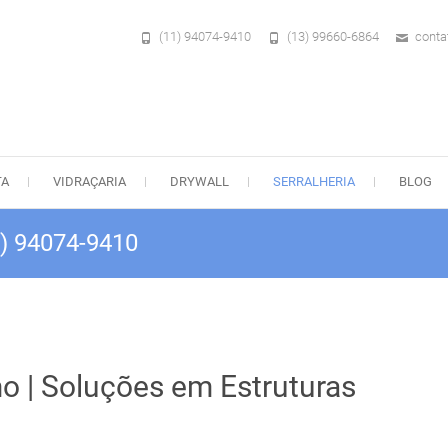
(11) 94074-9410
(13) 99660-6864
conta
TA
VIDRAÇARIA
DRYWALL
SERRALHERIA
BLOG
1) 94074-9410
o | Soluções em Estruturas