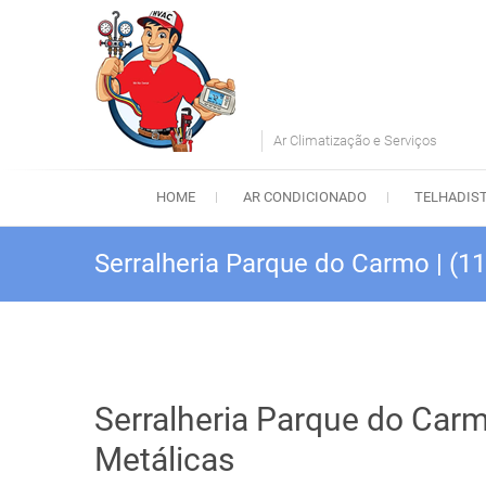
Skip
to
content
Ar Climatização e Serviços
HOME
AR CONDICIONADO
TELHADIS
Serralheria Parque do Carmo | (1
Serralheria Parque do Carm
Metálicas