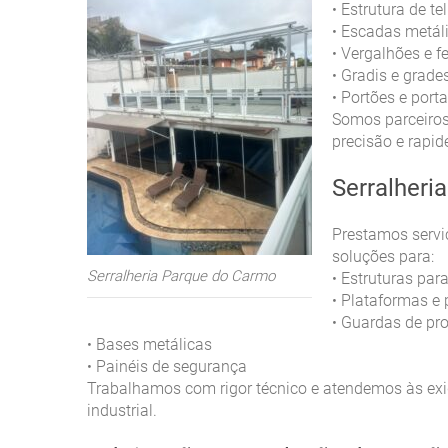
Estrutura de t
•
Escadas metál
•
Vergalhões e f
•
Gradis e grade
•
Portões e port
•
Somos parceiros 
precisão e rapid
Serralheria
Prestamos servi
soluções para:
Serralheria Parque do Carmo
Estruturas pa
•
Plataformas e 
•
Guardas de pr
•
Bases metálicas
•
Painéis de segurança
•
Trabalhamos com rigor técnico e atendemos às exi
industrial.