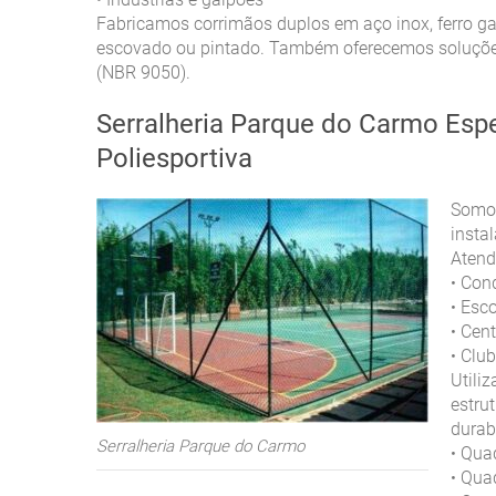
•
Fabricamos corrimãos duplos em aço inox, ferro g
escovado ou pintado. Também oferecemos soluções
(NBR 9050).
Serralheria Parque do Carmo Espe
Poliesportiva
Somos
insta
Aten
Con
•
Esco
•
Cent
•
Club
•
Utili
estru
durab
Serralheria Parque do Carmo
Quad
•
Quad
•