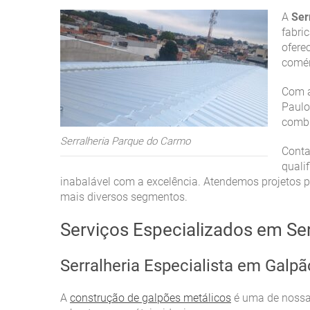
A
Ser
fabri
ofere
comér
Com a
Paulo
combi
Serralheria Parque do Carmo
Conta
quali
inabalável com a excelência. Atendemos projetos 
mais diversos segmentos.
Serviços Especializados em Se
Serralheria Especialista em Galpã
A
construção de galpões metálicos
é uma de nossas