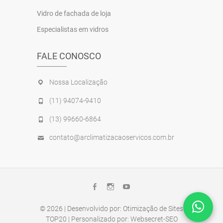
Vidro de fachada de loja
Especialistas em vidros
FALE CONOSCO
Nossa Localização
(11) 94074-9410
São Paulo! Olá, Podemos
(13) 99660-6864
ajudá-lo?
contato@arclimatizacaoservicos.com.br
Online
Baixada Santista! Precisa
de ajuda?
Online
Facebook
Instagram
Youtube
© 2026
| Desenvolvido por:
Otimização de Sites
TOP20
| Personalizado por:
Websecret-SEO