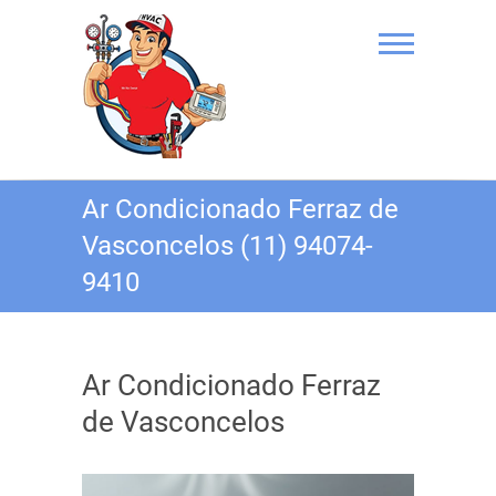
Skip
to
content
Ar Condicionado Ferraz de
Vasconcelos (11) 94074-
9410
Ar Condicionado Ferraz
de Vasconcelos