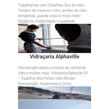
Trabalhamos com: Espelhos, Box de vidro,
Tampos de mesa em vidro, janelas de vidro
temperado, guarda corpo e muito mais!
Elegância, modernidade e qualidade
Vidraçaria Alphaville
Manutenção reparo conserto de cortina de
vidro e muitos mais. Vidraçaria Alphaville SP
– Espelhos Box Portas Vidro Blindex
Manutenção. Atualmente a Única.